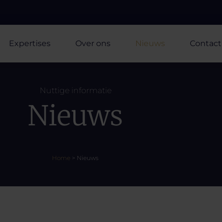
Expertises
Over ons
Nieuws
Contact
Nuttige informatie
Nieuws
Home
>
Nieuws