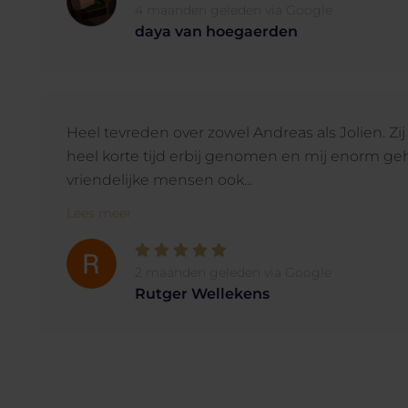
4 maanden geleden via Google
daya van hoegaerden
Heel tevreden over zowel Andreas als Jolien. Zi
heel korte tijd erbij genomen en mij enorm ge
vriendelijke mensen ook...
Lees meer
2 maanden geleden via Google
Rutger Wellekens