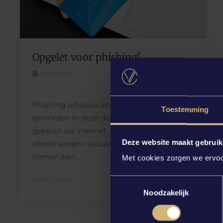
Opgelet voor phishing!
04/10/2021
Phishing is helaas een hedendaags begrip
Toestemming
geworden in deze digitale wereld. Phishing
gebeurt via internet, telefoon, mail en
Deze website maakt gebruik
allerlei andere sociale kanalen. Oplichters
komen aan ...
Met cookies zorgen we ervoor
Lees meer
Toestemmingsselectie
Noodzakelijk