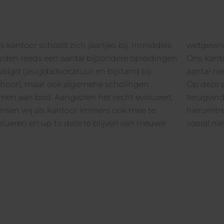
 kantoor schoolt zich jaarlijks bij. Inmiddels
tgevingen, baanbrekende rechtspraak, etc.
rden reeds een aantal bijzondere opleidingen
s kantoor zal ook trachten om periodiek een
volgd (jeugdadvocatuur en bijstand bij
aantal ni
rhoor), maar ook algemene scholingen
Op deze p
men aan bod. Aangezien het recht evolueert,
terugvind
nsen wij als kantoor immers ook mee te
hieromtre
olueren en up to date te blijven van nieuwe
vooral ni