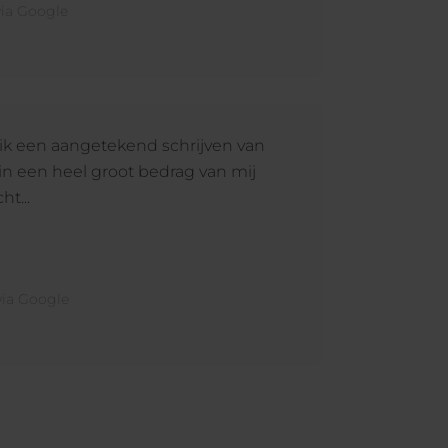
ia Google
ik een aangetekend schrijven van
n een heel groot bedrag van mij
ht...
ia Google