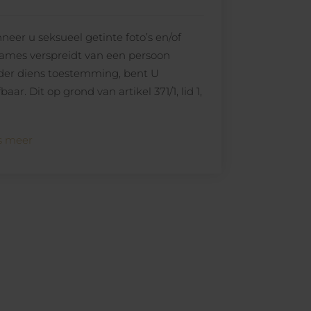
eer u seksueel getinte foto’s en/of
ames verspreidt van een persoon
der diens toestemming, bent U
fbaar. Dit op grond van artikel 371/1, lid 1,
s meer