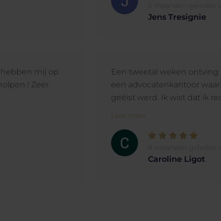
5 maanden geleden v
Jens Tresignie
j hebben mij op
Een tweetal weken ontving 
holpen ! Zeer
een advocatenkantoor waari
geëist werd. Ik wist dat ik rec
Lees meer
8 maanden geleden v
Caroline Ligot