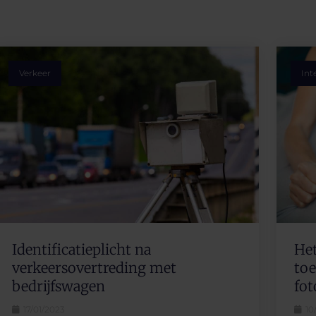
Verkeer
Int
Het
Identificatieplicht na
toe
verkeersovertreding met
fot
bedrijfswagen
10
17/01/2023