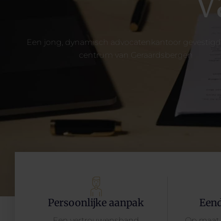
V
Een jong, dynamisch advocatenkantoor gevestigd 
centrum van Geraardsbergen
Persoonlijke aanpak
Eend
Een vertrouwensband
Op maat 