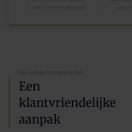
tussen cliënt en advocaat.
elk ju
De nodige transparantie
Een
klantvriendelijke
aanpak