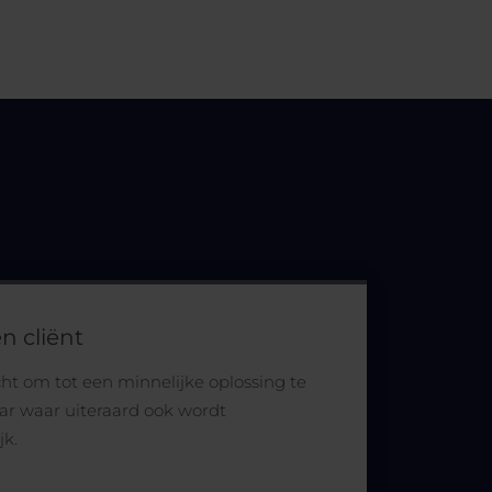
n cliënt
cht om tot een minnelijke oplossing te
r waar uiteraard ook wordt
jk.