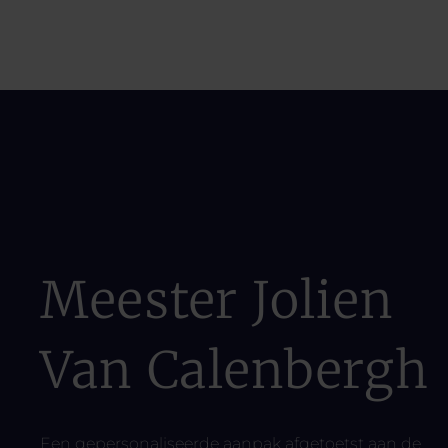
Meester Jolien
Van Calenbergh
Een gepersonaliseerde aanpak afgetoetst aan de