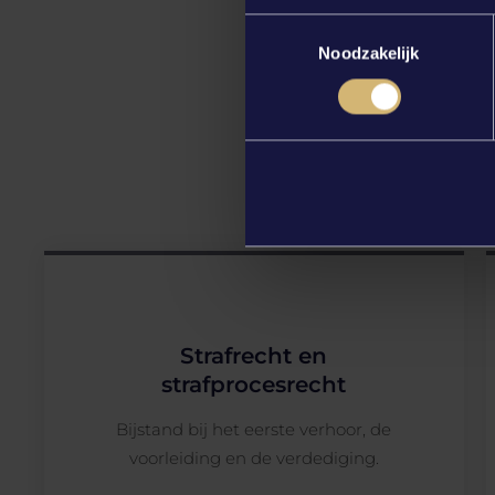
Toestemmingsselectie
Noodzakelijk
Strafrecht en
strafprocesrecht
Bijstand bij het eerste verhoor, de
voorleiding en de verdediging.