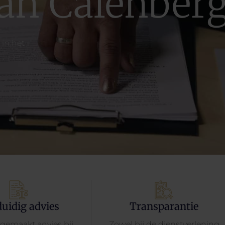
an Calenber
in het
uidig advies
Transparantie
gemaakt advies bij
Zowel bij de dienstverlening