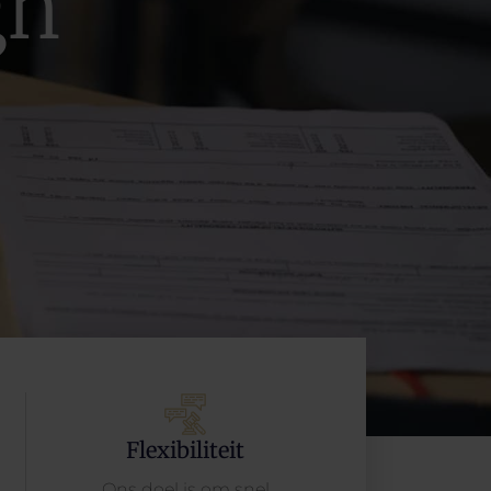
gh
Flexibiliteit
Ons doel is om snel