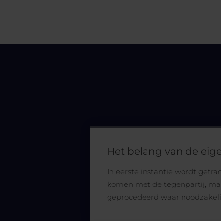
Het belang van de eige
In eerste instantie wordt getra
komen met de tegenpartij, maa
geprocedeerd waar noodzakeli