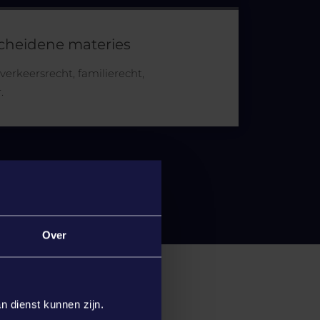
scheidene materies
 verkeersrecht, familierecht,
.
Over
n dienst kunnen zijn.