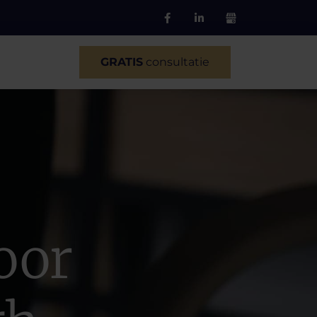
Facebook-
Linkedin-
f
in
GRATIS
consultatie
oor