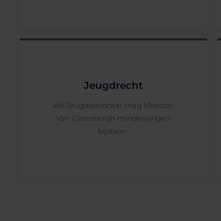
Bijzondere opleiding
Jeugdrecht
Als Jeugdadvocaat mag Meester
Van Calenbergh minderjarigen
bijstaan.
Bijzondere opleiding